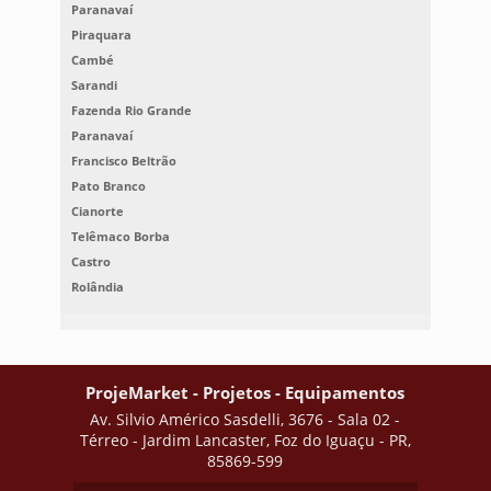
Paranavaí
Piraquara
Cambé
Sarandi
Fazenda Rio Grande
Paranavaí
Francisco Beltrão
Pato Branco
Cianorte
Telêmaco Borba
Castro
Rolândia
ProjeMarket - Projetos - Equipamentos
Av. Silvio Américo Sasdelli, 3676 - Sala 02 -
Térreo - Jardim Lancaster, Foz do Iguaçu - PR,
85869-599