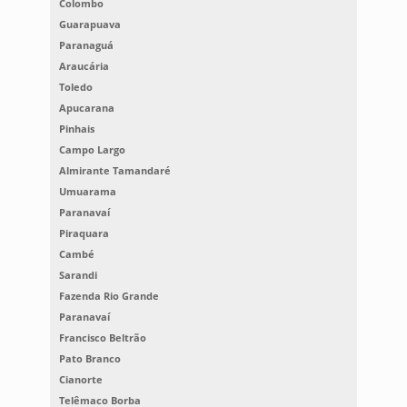
Colombo
Guarapuava
Paranaguá
Araucária
Toledo
Apucarana
Pinhais
Campo Largo
Almirante Tamandaré
Umuarama
Paranavaí
Piraquara
Cambé
Sarandi
Fazenda Rio Grande
Paranavaí
Francisco Beltrão
Pato Branco
Cianorte
Telêmaco Borba