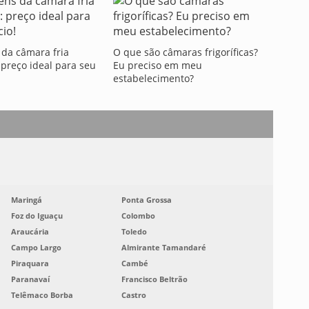
da câmara fria
O que são câmaras frigoríficas?
: preço ideal para seu
Eu preciso em meu
estabelecimento?
Maringá
Ponta Grossa
Foz do Iguaçu
Colombo
Araucária
Toledo
Campo Largo
Almirante Tamandaré
Piraquara
Cambé
Paranavaí
Francisco Beltrão
Telêmaco Borba
Castro