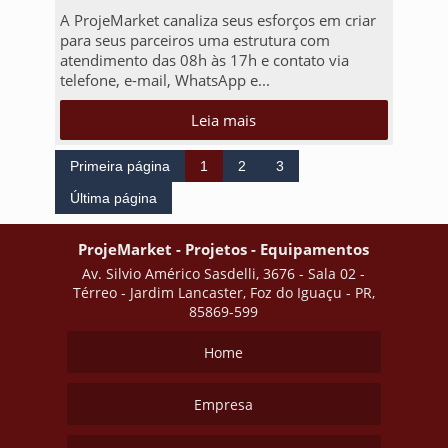
A ProjeMarket canaliza seus esforços em criar
para seus parceiros uma estrutura com
atendimento das 08h às 17h e contato via
telefone, e-mail, WhatsApp e...
Leia mais
Primeira página
1
2
3
Última página
ProjeMarket - Projetos - Equipamentos
Av. Silvio Américo Sasdelli, 3676 - Sala 02 -
Térreo - Jardim Lancaster, Foz do Iguaçu - PR,
85869-599
Home
Empresa