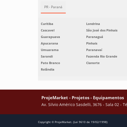
PR - Paraná
Curitiba
Londrina
Cascavel
São José dos Pinhais
Guarapuava
Paranaguá
Apucarana
Pinhais
Umuarama
Paranavaí
Sarandi
Fazenda Rio Grande
Pato Branco
Cianorte
Rolândia
ProjeMarket - Projetos - Equipamentos
Av. Silvio Américo Sasdelli, 3676 - Sala 02 - 
Copyright © ProjeMarket. (Lei 9610 de 19/02/1998)