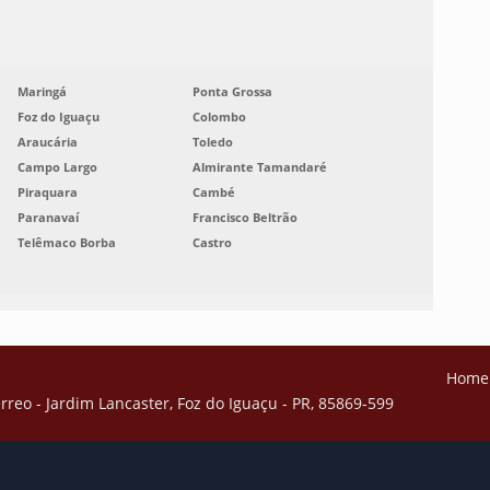
Maringá
Ponta Grossa
Foz do Iguaçu
Colombo
Araucária
Toledo
Campo Largo
Almirante Tamandaré
Piraquara
Cambé
Paranavaí
Francisco Beltrão
Telêmaco Borba
Castro
Home
Térreo - Jardim Lancaster, Foz do Iguaçu - PR, 85869-599