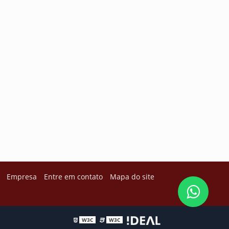
Empresa
Entre em contato
Mapa do site
W3C
W3C