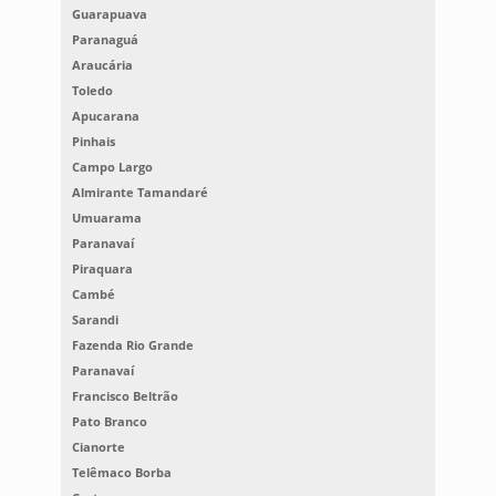
Guarapuava
Paranaguá
Araucária
Toledo
Apucarana
Pinhais
Campo Largo
Almirante Tamandaré
Umuarama
Paranavaí
Piraquara
Cambé
Sarandi
Fazenda Rio Grande
Paranavaí
Francisco Beltrão
Pato Branco
Cianorte
Telêmaco Borba