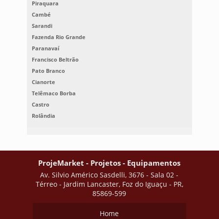
Piraquara
Cambé
Sarandi
Fazenda Rio Grande
Paranavaí
Francisco Beltrão
Pato Branco
Cianorte
Telêmaco Borba
Castro
Rolândia
ProjeMarket - Projetos - Equipamentos
Av. Silvio Américo Sasdelli, 3676 - Sala 02 -
Térreo - Jardim Lancaster, Foz do Iguaçu - PR,
85869-599
Home