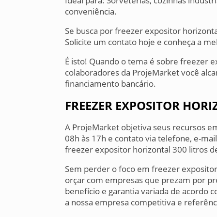
Ideal para: Sorveterias, cozinhas industr
conveniência.
Se busca por freezer expositor horizonta
Solicite um contato hoje e conheça a m
É isto! Quando o tema é sobre freezer ex
colaboradores da ProjeMarket você alca
financiamento bancário.
FREEZER EXPOSITOR HORI
A ProjeMarket objetiva seus recursos 
08h às 17h e contato via telefone, e-mai
freezer expositor horizontal 300 litros d
Sem perder o foco em freezer expositor 
orçar com empresas que prezam por pro
benefício e garantia variada de acordo 
a nossa empresa competitiva e referên